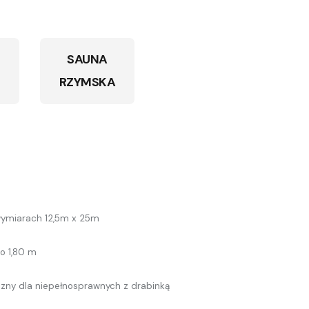
SAUNA
RZYMSKA
wymiarach 12,5m x 25m
do 1,80 m
czny dla niepełnosprawnych z drabinką