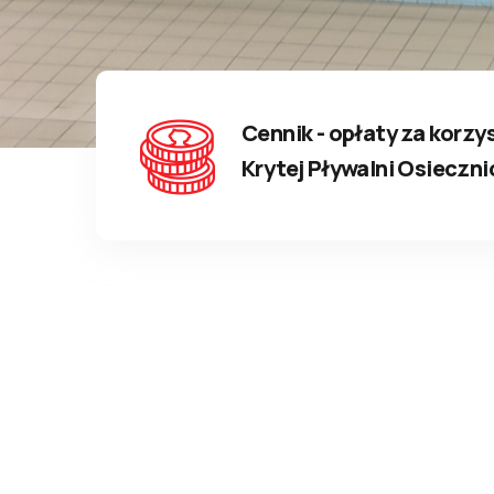
Cennik - opłaty za korzy
Krytej Pływalni Osieczni