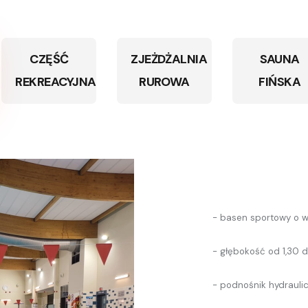
CZĘŚĆ
ZJEŻDŻALNIA
SAUNA
REKREACYJNA
RUROWA
FIŃSKA
- basen sportowy o 
- głębokość od 1,30 
- podnośnik hydrauli