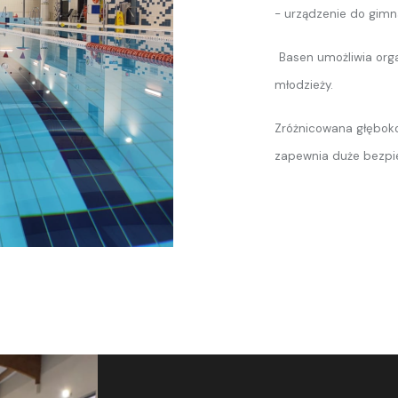
- urządzenie do gimn
Basen umożliwia orga
młodzieży.
Zróżnicowana głęboko
zapewnia duże bezpi