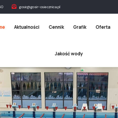
40
gosir@gosir-osiecznica.pl
on
me
Aktualności
Cennik
Grafik
Oferta
Jakość wody