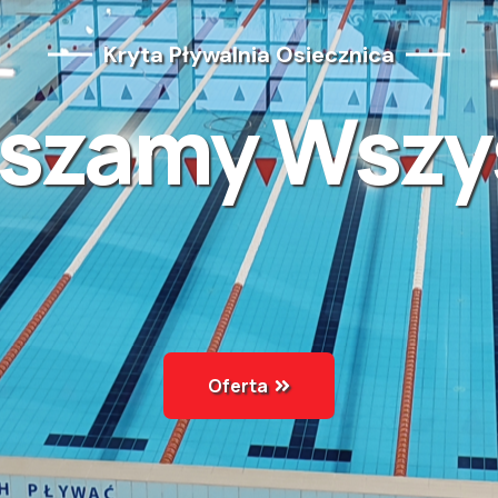
Kryta Pływalnia Osiecznica
szamy Wszy
Oferta