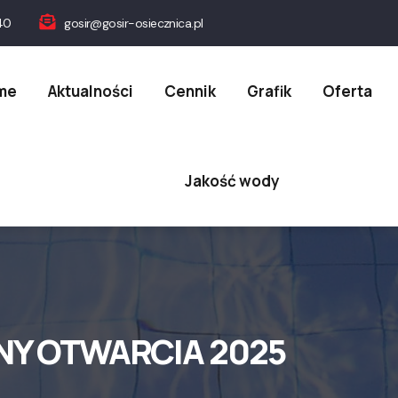
40
gosir@gosir-osiecznica.pl
on
me
Aktualności
Cennik
Grafik
Oferta
Jakość wody
NY OTWARCIA 2025