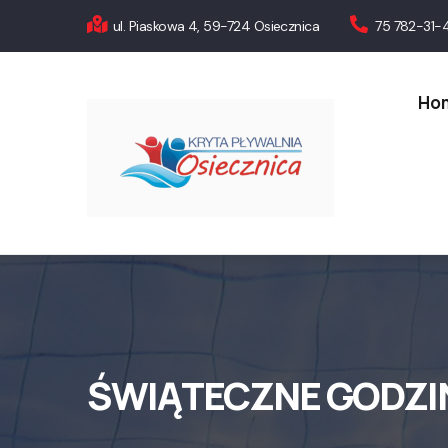
Przejdź
ul. Piaskowa 4, 59-724 Osiecznica
75 782-31-
do
Main
treści
navigati
Ho
ŚWIĄTECZNE GODZI